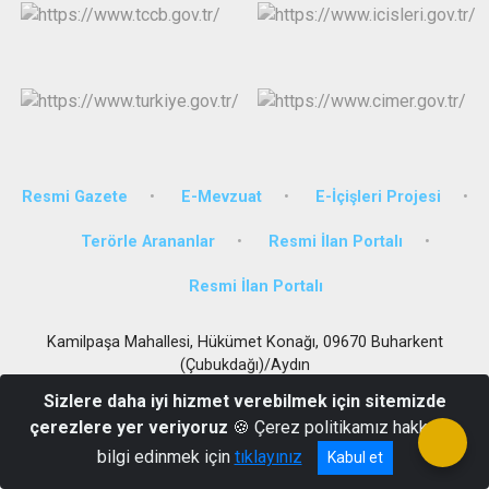
Resmi Gazete
E-Mevzuat
E-İçişleri Projesi
Terörle Arananlar
Resmi İlan Portalı
Resmi İlan Portalı
Kamilpaşa Mahallesi, Hükümet Konağı, 09670 Buharkent
(Çubukdağı)/Aydın
0256 391 4082
Sizlere daha iyi hizmet verebilmek için sitemizde
çerezlere yer veriyoruz
🍪 Çerez politikamız hakkında
bilgi edinmek için
tıklayınız
Kabul et