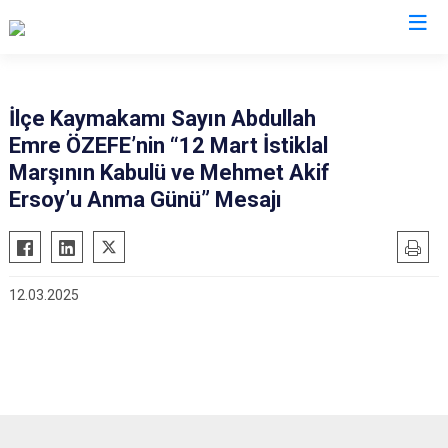
Aydın
İlçe Kaymakamı Sayın Abdullah
Emre ÖZEFE’nin “12 Mart İstiklal
Bozdoğan
Köşk
Marşının Kabulü ve Mehmet Akif
Buharkent
Kuşadası
Ersoy’u Anma Günü” Mesajı
Çine
Kuyucak
Didim
Nazilli
Germencik
Söke
12.03.2025
İncirliova
Sultanhisar
Karacasu
Yenipazar
Karpuzlu
Efeler
Koçarlı