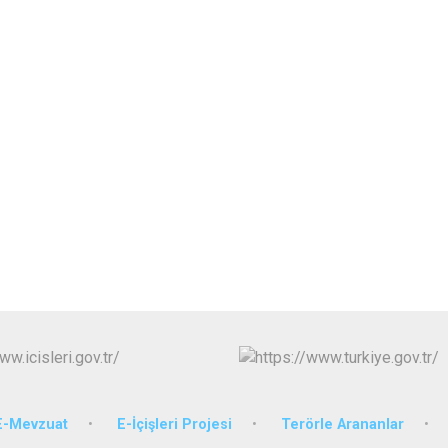
İncirliova
Karacasu
Karpuzlu
Koçarlı
E-Mevzuat
E-İçişleri Projesi
Terörle Arananlar