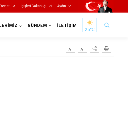
Devlet
İçişleri Bakanlığı
Aydın
LERİMİZ
GÜNDEM
İLETİŞİM
25
°C
Köşk
Kuşadası
Kuyucak
Nazilli
Söke