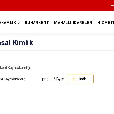
e-
AKAMLIK
BUHARKENT
MAHALLİ İDARELER
HİZMET
Aydın
sal Kimlik
Bozdoğan
png
6 Byte
indir
ent Kaymakamlığı
Buharkent
Çine
Didim
Germencik