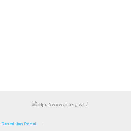
Sultanhisar
Yenipazar
Efeler
Resmi İlan Portalı