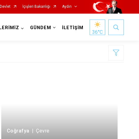
Devlet
İçişleri Bakanlığı
Aydın
LERİMİZ
GÜNDEM
İLETİŞİM
36
°C
Köşk
Kuşadası
Kuyucak
Nazilli
Söke
Coğrafya
|
Çevre