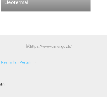
Sultanhisar
Jeotermal
Yenipazar
Efeler
Resmi İlan Portalı
dın