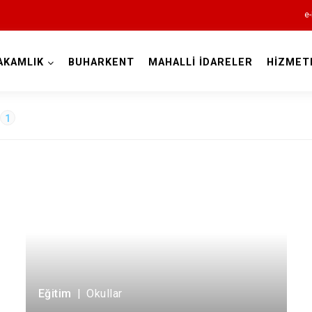
e-
AKAMLIK
BUHARKENT
MAHALLİ İDARELER
HİZMET
Aydın
1
Bozdoğan
Buharkent
Çine
Didim
Germencik
Eğitim
|
Okullar