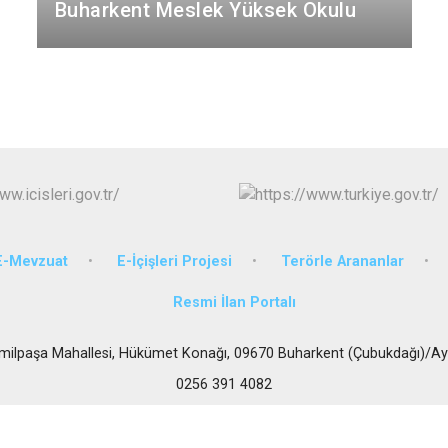
İncirliova
Buharkent Meslek Yüksek Okulu
Karacasu
Karpuzlu
Koçarlı
E-Mevzuat
E-İçişleri Projesi
Terörle Arananlar
Resmi İlan Portalı
milpaşa Mahallesi, Hükümet Konağı, 09670 Buharkent (Çubukdağı)/Ay
0256 391 4082