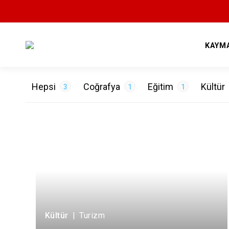
KAYM
Hepsi
Coğrafya
Eğitim
Kültür
3
1
1
ETİKETLER
Çevre
1
Okullar
1
Turizm
1
Kültür
|
Turizm