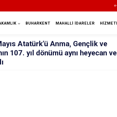
e-
AKAMLIK
BUHARKENT
MAHALLİ İDARELER
HİZMET
Aydın
ayıs Atatürk’ü Anma, Gençlik ve
ın 107. yıl dönümü aynı heyecan ve
dı
Bozdoğan
Buharkent
Çine
Didim
Germencik