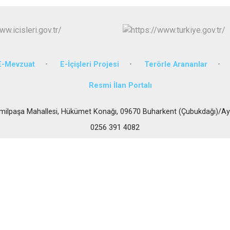
İncirliova
Karacasu
Karpuzlu
Koçarlı
E-Mevzuat
E-İçişleri Projesi
Terörle Arananlar
Resmi İlan Portalı
milpaşa Mahallesi, Hükümet Konağı, 09670 Buharkent (Çubukdağı)/Ay
0256 391 4082