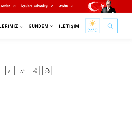
Devlet
İçişleri Bakanlığı
Aydın
LERİMİZ
GÜNDEM
İLETİŞİM
24
°C
Köşk
Kuşadası
Kuyucak
Nazilli
Söke