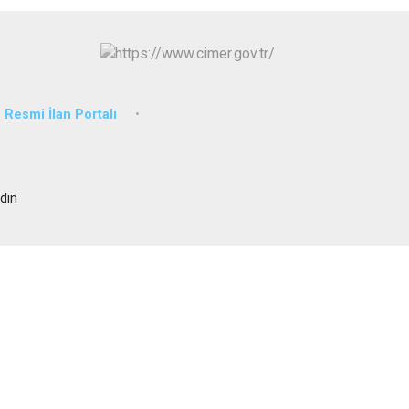
Sultanhisar
Yenipazar
Efeler
Resmi İlan Portalı
dın